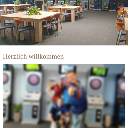
Herzlich willkommen
Wir sind
ein Treffpunkt für viele Dartspieler und Mannschaften. 
Gespielt wird bei uns 
International Elektronikdarts, Steeldarts sowie Tischfußball.
Wir spielen in verschiedenen Verbänden, Ligen und Klassen. 
Die jeweiligen Mannschaften + Tabellen finden Sie unter der 
Rubrik unsere Mannschaften.