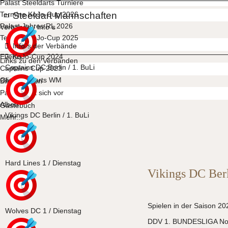
Palast Steeldarts Turniere
Termine KoJo-Cup 2026
Steeldart Mannschaften
Palast Jahres RL 2026
Verbände / Info´s
Termine KoJo-Cup 2025
Info´s der Verbände
Events
KoJo-Cup 2024
Links zu den Verbänden
Captains DC Berlin / 1. BuLi
Captains Cup 2023
Olic Steeldarts WM
Bilder / Alben
Palast stellt sich vor
Alben
Gästebuch
Vikings DC Berlin / 1. BuLi
Mehr...
Hard Lines 1 / Dienstag
Vikings DC Ber
Spielen in der Saison 20
Wolves DC 1 / Dienstag
DDV 1. BUNDESLIGA No