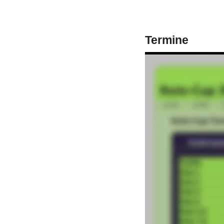
DC Bundys/ Steel / Mittwoch
DC Glasgower Rangers / Freitag
Termine
Dart Core / Steel / Mittwoch
Die Dart Junkies / Samstag
Kosten pro TN / Turnier
7,50 € Startgebühr
Wolves DC 2 / Mittwoch
6,00 € Auszahlung
Mulack Fighter 1 / Freitag
1,00 € Jackpot
Hard Lines 2 / Donnerstag
Mulack Fighter 2 / Freitag
0,50 € für 2K
1,50 € pro TN
 legt der D
DC Long Shafts / Steel / Donnerstag
Team Radikal / Samstag