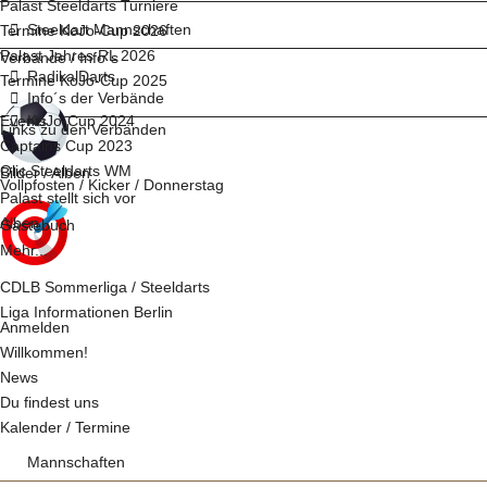
Palast Steeldarts Turniere
Steeldart Mannschaften
Termine KoJo-Cup 2026
Palast Jahres RL 2026
Verbände / Info´s
RadikalDarts
Termine KoJo-Cup 2025
Info´s der Verbände
Events
KoJo-Cup 2024
Links zu den Verbänden
Captains Cup 2023
Olic Steeldarts WM
Bilder / Alben
Vollpfosten / Kicker / Donnerstag
Palast stellt sich vor
Alben
Gästebuch
Mehr...
CDLB Sommerliga / Steeldarts
Liga Informationen Berlin
Anmelden
Willkommen!
News
Du findest uns
Kalender / Termine
Mannschaften