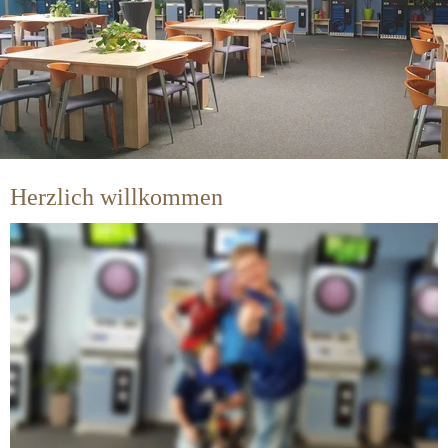
Herzlich willkommen
Wir sind
ein Treffpunkt für viele Dartspieler und Mannschaften. 
Gespielt wird bei uns 
International Elektronikdarts, Steeldarts sowie Tischfußball.
Wir spielen in verschiedenen Verbänden, Ligen und Klassen. 
Die jeweiligen Mannschaften + Tabellen finden Sie unter der 
Rubrik unsere Mannschaften.